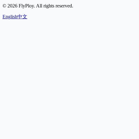
©
2026
FlyPloy. All rights reserved.
English
中文