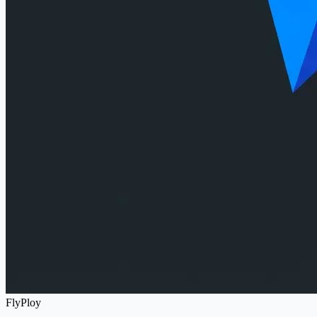
FlyPloy